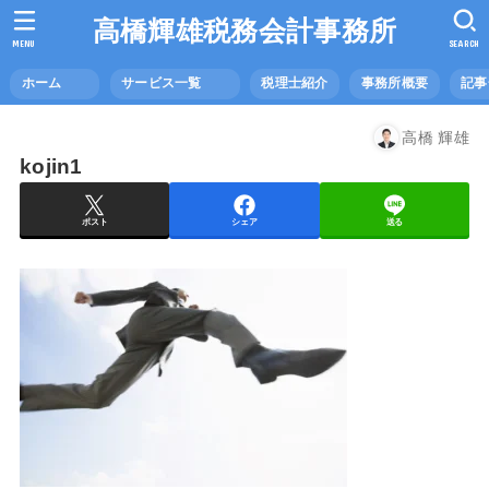
高橋輝雄税務会計事務所
MENU
SEARCH
ホーム
サービス一覧
税理士紹介
事務所概要
記
高橋 輝雄
kojin1
ポスト
シェア
送る