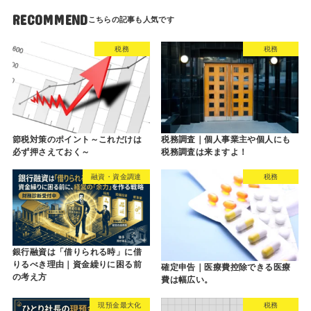
RECOMMEND
税務
税務
節税対策のポイント～これだけは
税務調査｜個人事業主や個人にも
必ず押さえておく～
税務調査は来ますよ！
融資・資金調達
税務
銀行融資は「借りられる時」に借
りるべき理由｜資金繰りに困る前
確定申告｜医療費控除できる医療
の考え方
費は幅広い。
現預金最大化
税務