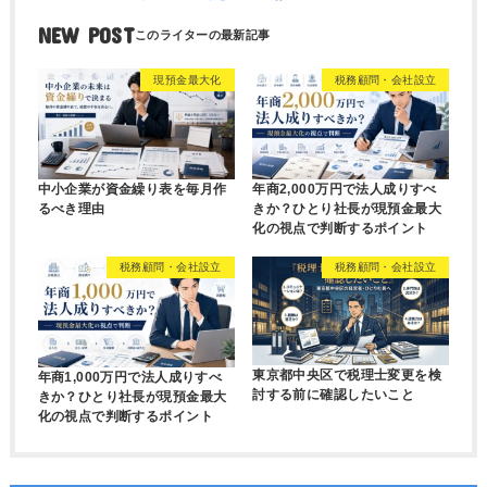
NEW POST
現預金最大化
税務顧問・会社設立
中小企業が資金繰り表を毎月作
年商2,000万円で法人成りすべ
るべき理由
きか？ひとり社長が現預金最大
化の視点で判断するポイント
税務顧問・会社設立
税務顧問・会社設立
東京都中央区で税理士変更を検
年商1,000万円で法人成りすべ
討する前に確認したいこと
きか？ひとり社長が現預金最大
化の視点で判断するポイント