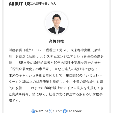
ABOUT US
高橋 輝雄
財務参謀（社外CFO） / 税理士 / 元SE。東京都中央区（茅場
町）を拠点に活動 。元システムエンジニアという異色の経歴を
持ち、SE出身の論理的思考と10年の税理士実務を融合させた
「現預金最大化」の専門家 。 単なる過去の記録係ではなく、
未来のキャッシュを創る軍師として、独自開発の『シミュレー
ター』と15以上の財務施策を駆使し、中小企業の資金繰りを劇
的に改善 。 これまでに500件以上のマイクロ法人を支援してき
た実績を持ち、情に厚く、社長の志に伴走する涙もろい財務参
謀です。