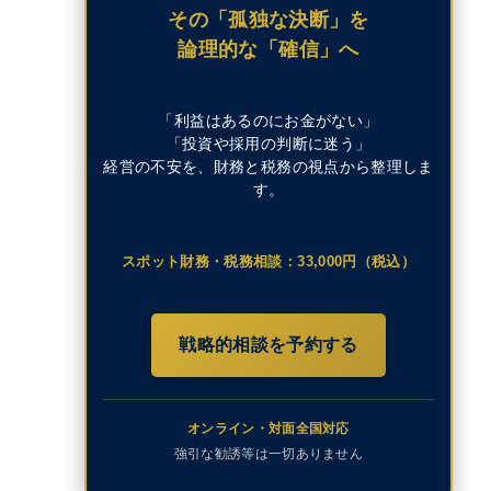
その「孤独な決断」を
論理的な「確信」へ
「利益はあるのにお金がない」
「投資や採用の判断に迷う」
経営の不安を、財務と税務の視点から整理しま
す。
スポット財務・税務相談：33,000円（税込）
戦略的相談を予約する
オンライン・対面全国対応
強引な勧誘等は一切ありません