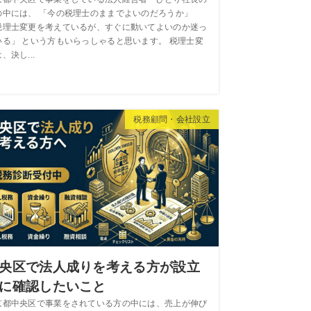
の中には、 「今の税理士のままでよいのだろうか」
税理士変更を考えているが、すぐに動いてよいのか迷っ
いる」 という方もいらっしゃると思います。 税理士変
、決し...
税務顧問・会社設立
央区で法人成りを考える方が設立
に確認したいこと
京都中央区で事業をされている方の中には、売上が伸び