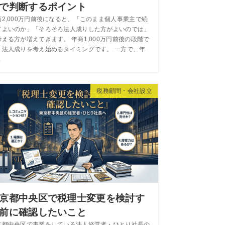
で判断するポイント
商2,000万円前後になると、「このまま個人事業主で続
てよいのか」「そろそろ法人成りした方がよいのでは」
考える方が増えてきます。 年商1,000万円前後の段階で
、法人成りを考え始めるタイミングです。 一方で、年
.
税務顧問・会社設立
京都中央区で税理士変更を検討す
前に確認したいこと
京都中央区で事業をしている法人経営者・ひとり社長の