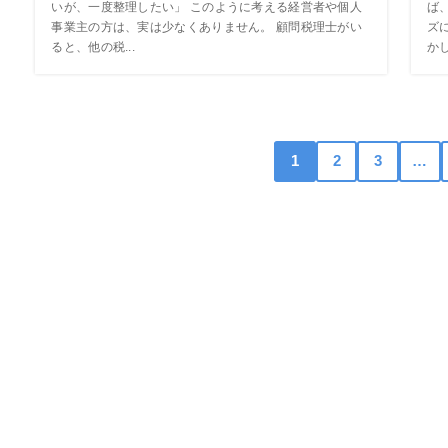
いが、一度整理したい」 このように考える経営者や個人
ば
事業主の方は、実は少なくありません。 顧問税理士がい
ズ
ると、他の税...
かし
1
2
3
…