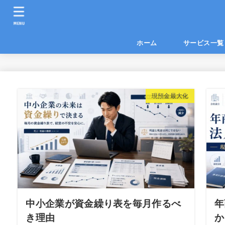
MENU
ホーム
サービス
現預金最大化
中小企業が資金繰り表を毎月作るべ
年
き理由
か