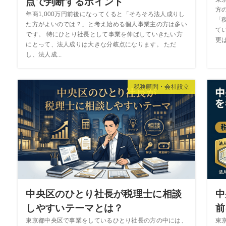
点で判断するポイント
方
年商1,000万円前後になってくると「そろそろ法人成りし
「
た方がよいのでは？」と考え始める個人事業主の方は多い
て
です。 特にひとり社長として事業を伸ばしていきたい方
更は
にとって、法人成りは大きな分岐点になります。 ただ
し、法人成...
税務顧問・会社設立
中央区のひとり社長が税理士に相談
中
しやすいテーマとは？
前
東京都中央区で事業をしているひとり社長の方の中には、
東