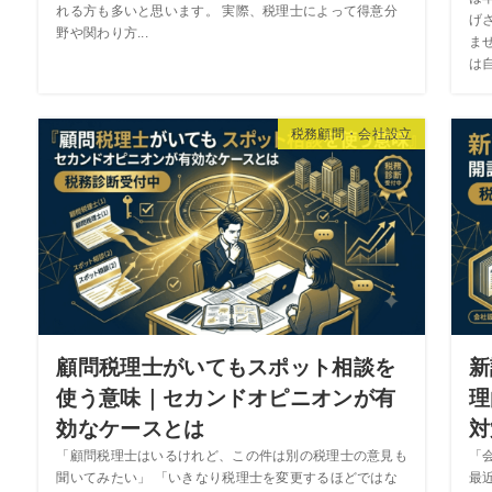
れる方も多いと思います。 実際、税理士によって得意分
げ
野や関わり方...
ま
は自
税務顧問・会社設立
顧問税理士がいてもスポット相談を
新
使う意味｜セカンドオピニオンが有
理
効なケースとは
対
「顧問税理士はいるけれど、この件は別の税理士の意見も
「
聞いてみたい」 「いきなり税理士を変更するほどではな
最