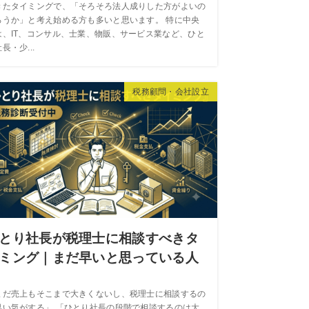
きたタイミングで、「そろそろ法人成りした方がよいの
ろうか」と考え始める方も多いと思います。 特に中央
は、IT、コンサル、士業、物販、サービス業など、ひと
長・少...
税務顧問・会社設立
とり社長が税理士に相談すべきタ
ミング｜まだ早いと思っている人
まだ売上もそこまで大きくないし、税理士に相談するの
早い気がする」 「ひとり社長の段階で相談するのは大