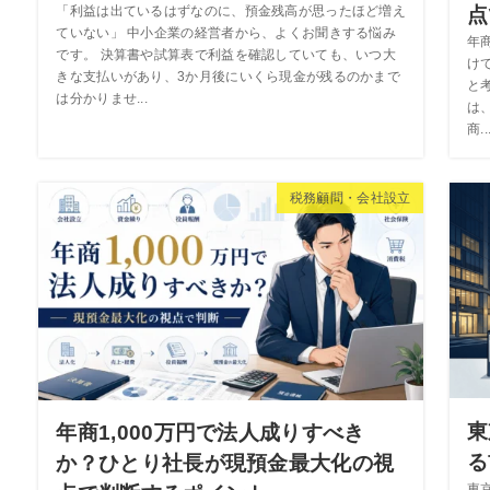
点
「利益は出ているはずなのに、預金残高が思ったほど増え
ていない」 中小企業の経営者から、よくお聞きする悩み
年
です。 決算書や試算表で利益を確認していても、いつ大
け
きな支払いがあり、3か月後にいくら現金が残るのかまで
と
は分かりませ...
は
商..
税務顧問・会社設立
東
年商1,000万円で法人成りすべき
る
か？ひとり社長が現預金最大化の視
東