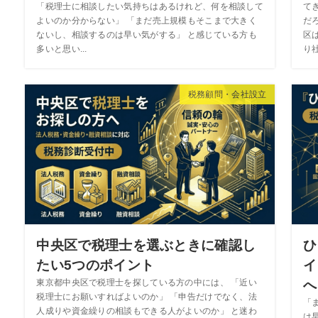
「税理士に相談したい気持ちはあるけれど、何を相談して
て
よいのか分からない」 「まだ売上規模もそこまで大きく
だ
ないし、相談するのは早い気がする」 と感じている方も
区
多いと思い...
り社
税務顧問・会社設立
中央区で税理士を選ぶときに確認し
ひ
たい5つのポイント
イ
へ
東京都中央区で税理士を探している方の中には、 「近い
税理士にお願いすればよいのか」 「申告だけでなく、法
「
人成りや資金繰りの相談もできる人がよいのか」 と迷わ
は