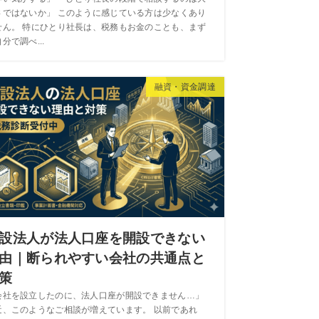
さではないか」 このように感じている方は少なくあり
せん。 特にひとり社長は、税務もお金のことも、まず
分で調べ...
融資・資金調達
設法人が法人口座を開設できない
由｜断られやすい会社の共通点と
策
会社を設立したのに、法人口座が開設できません…」
近、このようなご相談が増えています。 以前であれ