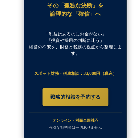
その「孤独な決断」を
論理的な「確信」へ
「利益はあるのにお金がない」
「投資や採用の判断に迷う」
経営の不安を、財務と税務の視点から整理しま
す。
スポット財務・税務相談：33,000円（税込）
戦略的相談を予約する
オンライン・対面全国対応
強引な勧誘等は一切ありません