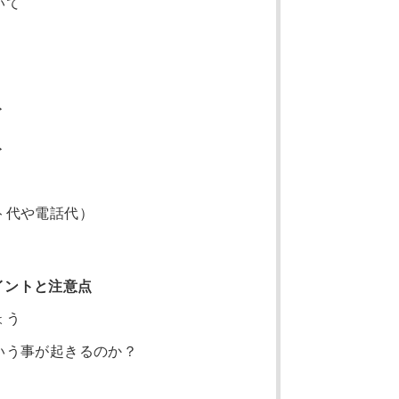
いて
ト
ト
ト代や電話代）
イントと注意点
ょう
いう事が起きるのか？