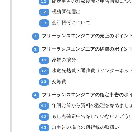
確定申告の対象期間と申告時期につ
1.1.
税務関係届出
1.2.
会計帳簿について
1.3.
フリーランスエンジニアの売上のポイン
2.
フリーランスエンジニアの経費のポイン
3.
家賃の按分
3.1.
水道光熱費・通信費（インターネッ
3.2.
交際費
3.3.
フリーランスエンジニアの確定申告のポ
4.
年明け前から資料の整理を始めまし
4.1.
もしも確定申告をしていないとどう
4.2.
無申告の場合の所得税の取扱い
4.3.