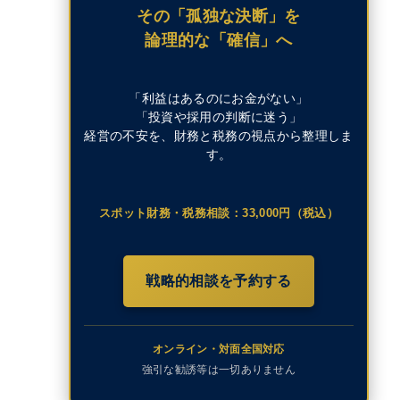
その「孤独な決断」を
論理的な「確信」へ
「利益はあるのにお金がない」
「投資や採用の判断に迷う」
経営の不安を、財務と税務の視点から整理しま
す。
スポット財務・税務相談：33,000円（税込）
戦略的相談を予約する
オンライン・対面全国対応
強引な勧誘等は一切ありません