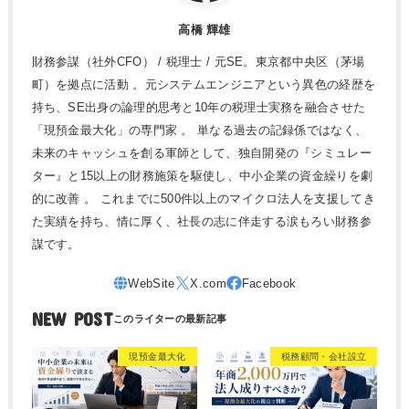
高橋 輝雄
財務参謀（社外CFO） / 税理士 / 元SE。東京都中央区（茅場
町）を拠点に活動 。元システムエンジニアという異色の経歴を
持ち、SE出身の論理的思考と10年の税理士実務を融合させた
「現預金最大化」の専門家 。 単なる過去の記録係ではなく、
未来のキャッシュを創る軍師として、独自開発の『シミュレー
ター』と15以上の財務施策を駆使し、中小企業の資金繰りを劇
的に改善 。 これまでに500件以上のマイクロ法人を支援してき
た実績を持ち、情に厚く、社長の志に伴走する涙もろい財務参
謀です。
NEW POST
現預金最大化
税務顧問・会社設立