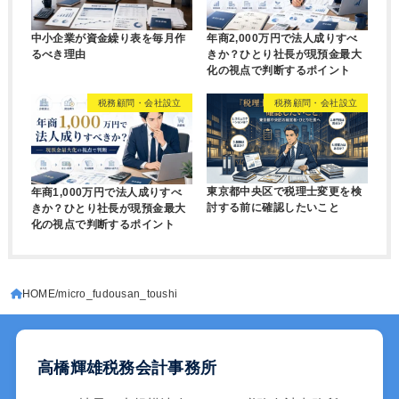
中小企業が資金繰り表を毎月作
年商2,000万円で法人成りすべ
るべき理由
きか？ひとり社長が現預金最大
化の視点で判断するポイント
税務顧問・会社設立
税務顧問・会社設立
東京都中央区で税理士変更を検
年商1,000万円で法人成りすべ
討する前に確認したいこと
きか？ひとり社長が現預金最大
化の視点で判断するポイント
HOME
micro_fudousan_toushi
高橋輝雄税務会計事務所