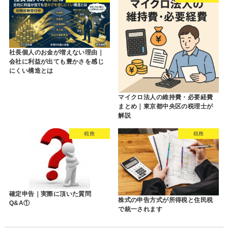
社長個人のお金が増えない理由｜
会社に利益が出ても豊かさを感じ
にくい構造とは
マイクロ法人の維持費・必要経費
まとめ｜東京都中央区の税理士が
解説
税務
税務
確定申告｜実際に頂いた質問
株式の申告方式が所得税と住民税
Q&A①
で統一されます