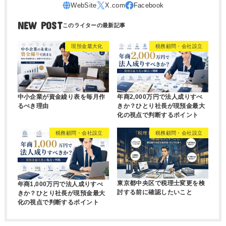
NEW POST
現預金最大化
税務顧問・会社設立
中小企業が資金繰り表を毎月作
年商2,000万円で法人成りすべ
るべき理由
きか？ひとり社長が現預金最大
化の視点で判断するポイント
税務顧問・会社設立
税務顧問・会社設立
東京都中央区で税理士変更を検
年商1,000万円で法人成りすべ
討する前に確認したいこと
きか？ひとり社長が現預金最大
化の視点で判断するポイント