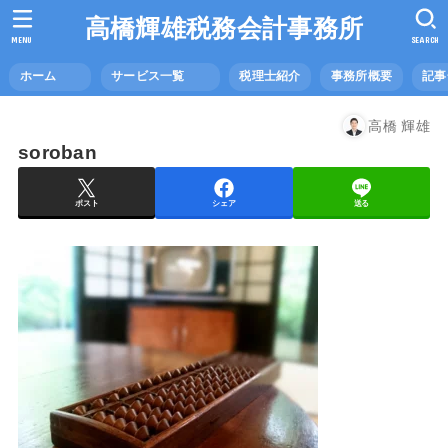
高橋輝雄税務会計事務所
MENU
SEARCH
ホーム
サービス一覧
税理士紹介
事務所概要
記
高橋 輝雄
soroban
ポスト
シェア
送る