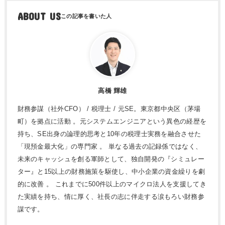
ABOUT US
高橋 輝雄
財務参謀（社外CFO） / 税理士 / 元SE。東京都中央区（茅場
町）を拠点に活動 。元システムエンジニアという異色の経歴を
持ち、SE出身の論理的思考と10年の税理士実務を融合させた
「現預金最大化」の専門家 。 単なる過去の記録係ではなく、
未来のキャッシュを創る軍師として、独自開発の『シミュレー
ター』と15以上の財務施策を駆使し、中小企業の資金繰りを劇
的に改善 。 これまでに500件以上のマイクロ法人を支援してき
た実績を持ち、情に厚く、社長の志に伴走する涙もろい財務参
謀です。