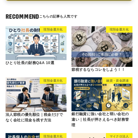
RECOMMEND
現預金最大化
現預金最大化
ひとり社長の財務Q&A 10選
節税するならコレをしよう！！
現預金最大化
融資・資金調達
銀行融資に強い会社と弱い会社の
法人節税の優先順位｜税金だけで
違い｜社長が押さえるべき財務管
なく会社に現金を残す方法
理
現預金最大化
マイクロ法人