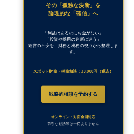
その「孤独な決断」を
論理的な「確信」へ
「利益はあるのにお金がない」
「投資や採用の判断に迷う」
経営の不安を、財務と税務の視点から整理しま
す。
スポット財務・税務相談：33,000円（税込）
戦略的相談を予約する
オンライン・対面全国対応
強引な勧誘等は一切ありません