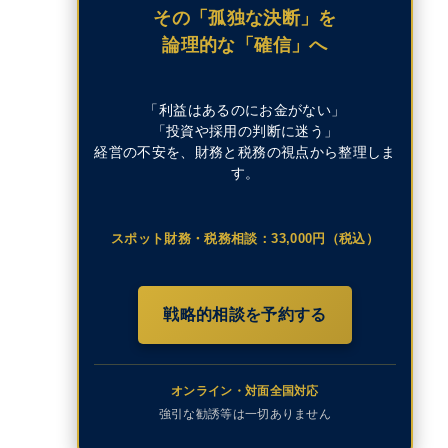
その「孤独な決断」を
論理的な「確信」へ
「利益はあるのにお金がない」
「投資や採用の判断に迷う」
経営の不安を、財務と税務の視点から整理しま
す。
スポット財務・税務相談：33,000円（税込）
戦略的相談を予約する
オンライン・対面全国対応
強引な勧誘等は一切ありません