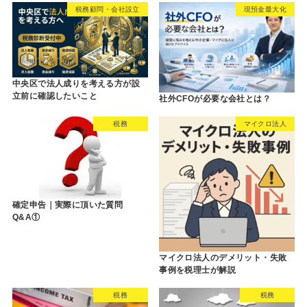
税務顧問・会社設立
現預金最大化
中央区で法人成りを考える方が設
立前に確認したいこと
社外CFOが必要な会社とは？
税務
マイクロ法人
確定申告｜実際に頂いた質問
Q&A①
マイクロ法人のデメリット・失敗
事例を税理士が解説
税務
税務