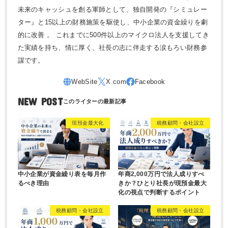
未来のキャッシュを創る軍師として、独自開発の『シミュレー
ター』と15以上の財務施策を駆使し、中小企業の資金繰りを劇
的に改善 。 これまでに500件以上のマイクロ法人を支援してき
た実績を持ち、情に厚く、社長の志に伴走する涙もろい財務参
謀です。
NEW POST
現預金最大化
税務顧問・会社設立
中小企業が資金繰り表を毎月作
年商2,000万円で法人成りすべ
るべき理由
きか？ひとり社長が現預金最大
化の視点で判断するポイント
税務顧問・会社設立
税務顧問・会社設立