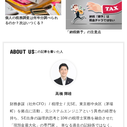
個人の税務調査は何年分調べられ
るのか？次はいつくる？
「納税猶予」の注意点
ABOUT US
高橋 輝雄
財務参謀（社外CFO） / 税理士 / 元SE。東京都中央区（茅場
町）を拠点に活動 。元システムエンジニアという異色の経歴を
持ち、SE出身の論理的思考と10年の税理士実務を融合させた
「現預金最大化」の専門家 。 単なる過去の記録係ではなく、