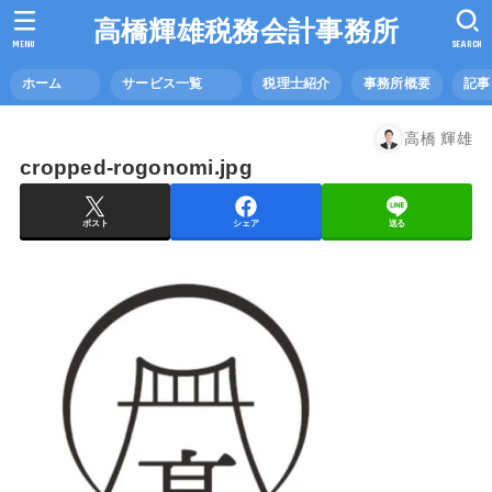
高橋輝雄税務会計事務所
MENU
SEARCH
ホーム
サービス一覧
税理士紹介
事務所概要
記
高橋 輝雄
cropped-rogonomi.jpg
ポスト
シェア
送る