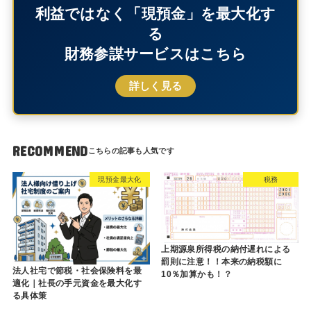
利益ではなく「現預金」を最大化す
る
財務参謀サービスはこちら
詳しく見る
RECOMMEND
現預金最大化
税務
上期源泉所得税の納付遅れによる
罰則に注意！！本来の納税額に
法人社宅で節税・社会保険料を最
10％加算かも！？
適化｜社長の手元資金を最大化す
る具体策