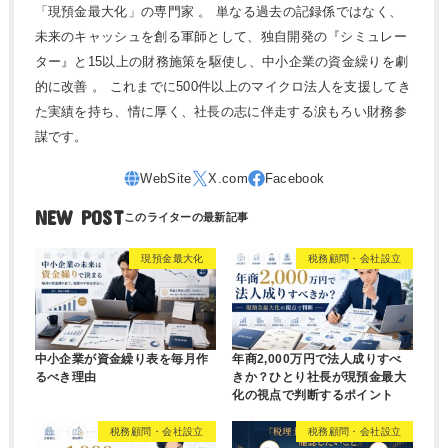
「現預金最大化」の専門家 。 単なる過去の記録係ではなく、
未来のキャッシュを創る軍師として、独自開発の『シミュレー
ター』と15以上の財務施策を駆使し、中小企業の資金繰りを劇
的に改善 。 これまでに500件以上のマイクロ法人を支援してき
た実績を持ち、情に厚く、社長の志に伴走する涙もろい財務参
謀です。
NEW POST
現預金最大化
税務顧問・会社設立
中小企業が資金繰り表を毎月作
年商2,000万円で法人成りすべ
るべき理由
きか？ひとり社長が現預金最大
化の視点で判断するポイント
税務顧問・会社設立
税務顧問・会社設立