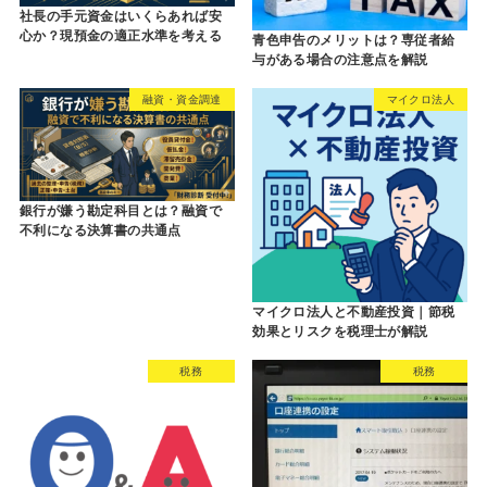
社長の手元資金はいくらあれば安
心か？現預金の適正水準を考える
青色申告のメリットは？専従者給
与がある場合の注意点を解説
融資・資金調達
マイクロ法人
銀行が嫌う勘定科目とは？融資で
不利になる決算書の共通点
マイクロ法人と不動産投資｜節税
効果とリスクを税理士が解説
税務
税務