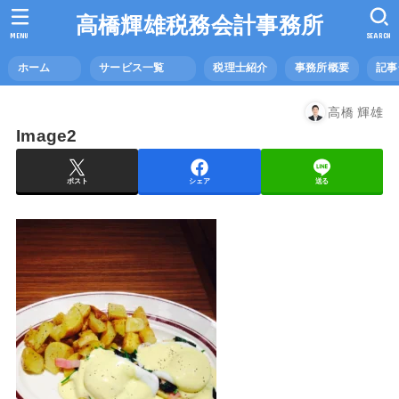
高橋輝雄税務会計事務所
MENU
SEARCH
ホーム
サービス一覧
税理士紹介
事務所概要
記
高橋 輝雄
Image2
ポスト
シェア
送る