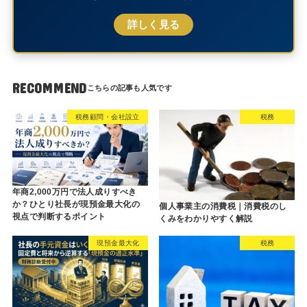
詳しく見る
RECOMMEND
税務顧問・会社設立
税務
年商2,000万円で法人成りすべき
か？ひとり社長が現預金最大化の
個人事業主の消費税｜消費税のし
視点で判断するポイント
くみをわかりやすく解説
現預金最大化
税務