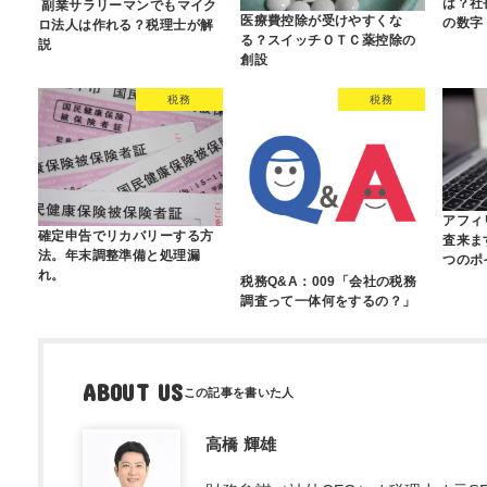
は？社
副業サラリーマンでもマイク
医療費控除が受けやすくな
の数字
ロ法人は作れる？税理士が解
る？スイッチＯＴＣ薬控除の
説
創設
税務
税務
アフィ
確定申告でリカバリーする方
査来ま
法。年末調整準備と処理漏
つのポ
れ。
税務Q&A：009「会社の税務
調査って一体何をするの？」
ABOUT US
高橋 輝雄