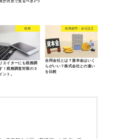
長が月次で見るべき3つ
税務
税務顧問・会社設立
合同会社とは？資本金はいく
リエイターにも税務調
らがいい？株式会社との違い
す！税務調査対策の３
を比較
イント。