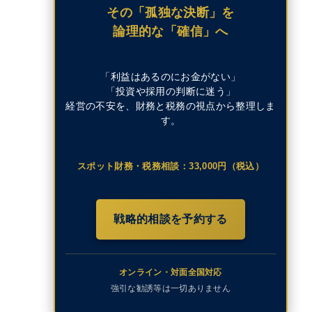
その「孤独な決断」を
論理的な「確信」へ
「利益はあるのにお金がない」
「投資や採用の判断に迷う」
経営の不安を、財務と税務の視点から整理しま
す。
スポット財務・税務相談：33,000円（税込）
戦略的相談を予約する
オンライン・対面全国対応
強引な勧誘等は一切ありません