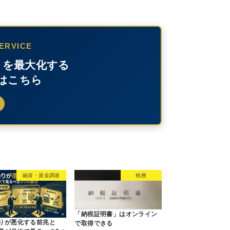
ERVICE
」を最大化する
はこちら
融資・資金調達
税務
「納税証明書」はオンライン
りが悪化する前兆と
で取得できる