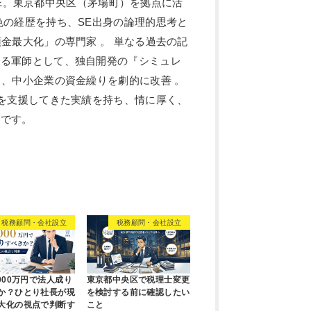
 元SE。東京都中央区（茅場町）を拠点に活
色の経歴を持ち、SE出身の論理的思考と
金最大化」の専門家 。 単なる過去の記
創る軍師として、独自開発の『シミュレ
し、中小企業の資金繰りを劇的に改善 。
人を支援してきた実績を持ち、情に厚く、
謀です。
税務顧問・会社設立
税務顧問・会社設立
東京都中央区で税理士変更
,000万円で法人成り
を検討する前に確認したい
か？ひとり社長が現
こと
大化の視点で判断す