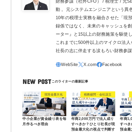
財務参謀（社外CFO） / 税理士 /
動 。元システムエンジニアという異
10年の税理士実務を融合させた「現預
録係ではなく、未来のキャッシュを
ーター』と15以上の財務施策を駆使
これまでに500件以上のマイクロ法
社長の志に伴走する涙もろい財務参
NEW POST
現預金最大化
税務顧問・会社設立
中小企業が資金繰り表を毎
年商2,000万円で法人成り
年商1
月作るべき理由
すべきか？ひとり社長が現
すべき
預金最大化の視点で判断す
預金最