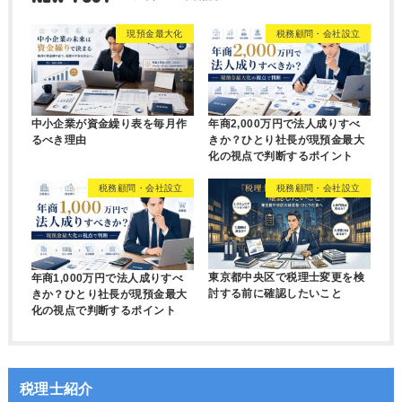
現預金最大化
税務顧問・会社設立
中小企業が資金繰り表を毎月作
年商2,000万円で法人成りすべ
るべき理由
きか？ひとり社長が現預金最大
化の視点で判断するポイント
税務顧問・会社設立
税務顧問・会社設立
東京都中央区で税理士変更を検
年商1,000万円で法人成りすべ
討する前に確認したいこと
きか？ひとり社長が現預金最大
化の視点で判断するポイント
税理士紹介