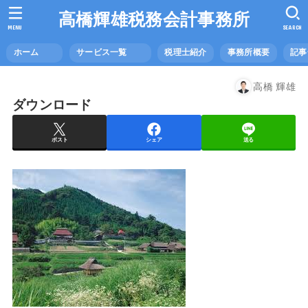
高橋輝雄税務会計事務所
MENU
SEARCH
ホーム
サービス一覧
税理士紹介
事務所概要
記
高橋 輝雄
ダウンロード
ポスト
シェア
送る