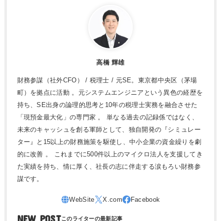
高橋 輝雄
財務参謀（社外CFO） / 税理士 / 元SE。東京都中央区（茅場
町）を拠点に活動 。元システムエンジニアという異色の経歴を
持ち、SE出身の論理的思考と10年の税理士実務を融合させた
「現預金最大化」の専門家 。 単なる過去の記録係ではなく、
未来のキャッシュを創る軍師として、独自開発の『シミュレー
ター』と15以上の財務施策を駆使し、中小企業の資金繰りを劇
的に改善 。 これまでに500件以上のマイクロ法人を支援してき
た実績を持ち、情に厚く、社長の志に伴走する涙もろい財務参
謀です。
NEW POST