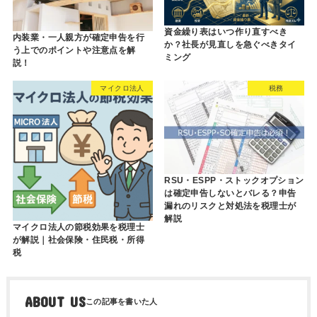
資金繰り表はいつ作り直すべき
内装業・一人親方が確定申告を行
か？社長が見直しを急ぐべきタイ
う上でのポイントや注意点を解
ミング
説！
マイクロ法人
税務
RSU・ESPP・ストックオプション
は確定申告しないとバレる？申告
漏れのリスクと対処法を税理士が
解説
マイクロ法人の節税効果を税理士
が解説｜社会保険・住民税・所得
税
ABOUT US