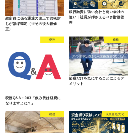
銀行融資に強い会社と弱い会社の
違い｜社長が押さえるべき財務管
雑所得に係る通達の改正で節税封
理
じがほぼ確定（※その後大幅修
正）
税務
税務
節税だけを気にすることによるデ
メリット
税務Q&A：003「飲み代は経費に
なりますよね？」
税務
現預金最大化