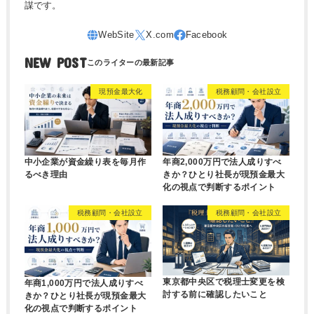
謀です。
NEW POST
現預金最大化
税務顧問・会社設立
中小企業が資金繰り表を毎月作
年商2,000万円で法人成りすべ
るべき理由
きか？ひとり社長が現預金最大
化の視点で判断するポイント
税務顧問・会社設立
税務顧問・会社設立
東京都中央区で税理士変更を検
年商1,000万円で法人成りすべ
討する前に確認したいこと
きか？ひとり社長が現預金最大
化の視点で判断するポイント