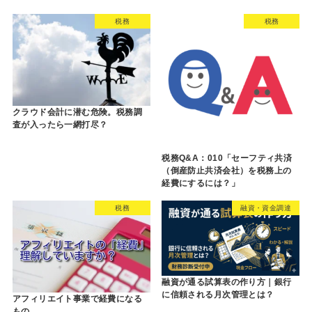
税務
税務
クラウド会計に潜む危険。税務調
査が入ったら一網打尽？
税務Q&A：010「セーフティ共済
（倒産防止共済会社）を税務上の
経費にするには？」
税務
融資・資金調達
融資が通る試算表の作り方｜銀行
に信頼される月次管理とは？
アフィリエイト事業で経費になる
もの