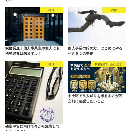
税務
税務
税務調査｜個人事業主や個人にも
個人事業の始め方。はじめにやる
税務調査は来ますよ！
べき５つの準備
税務
税務顧問・会社設立
中央区で法人成りを考える方が設
立前に確認したいこと
確定申告に向けて今から注意して