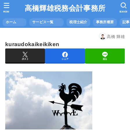
高橋輝雄税務会計事務所
MENU
SEARCH
ホーム
サービス一覧
税理士紹介
事務所概要
記
高橋 輝雄
kuraudokaikeikiken
ポスト
シェア
送る