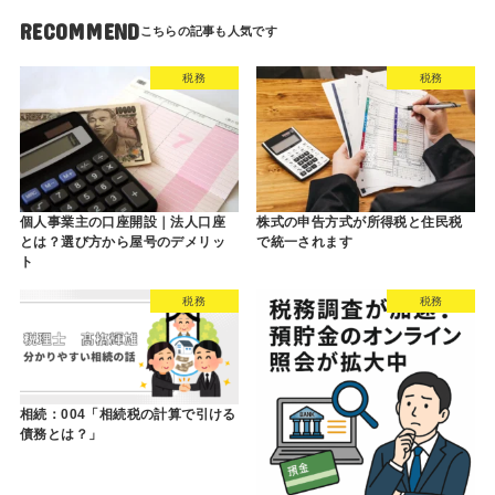
RECOMMEND
税務
税務
個人事業主の口座開設｜法人口座
株式の申告方式が所得税と住民税
とは？選び方から屋号のデメリッ
で統一されます
ト
税務
税務
相続：004「相続税の計算で引ける
債務とは？」