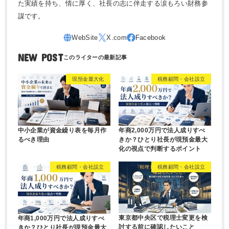
た実績を持ち、情に厚く、社長の志に伴走する涙もろい財務参
謀です。
NEW POST
現預金最大化
税務顧問・会社設立
中小企業が資金繰り表を毎月作
年商2,000万円で法人成りすべ
るべき理由
きか？ひとり社長が現預金最大
化の視点で判断するポイント
税務顧問・会社設立
税務顧問・会社設立
東京都中央区で税理士変更を検
年商1,000万円で法人成りすべ
討する前に確認したいこと
きか？ひとり社長が現預金最大