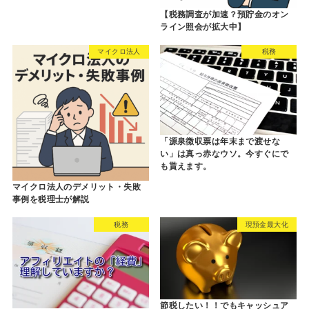
【税務調査が加速？預貯金のオン
ライン照会が拡大中】
マイクロ法人
税務
「源泉徴収票は年末まで渡せな
い」は真っ赤なウソ。今すぐにで
も貰えます。
マイクロ法人のデメリット・失敗
事例を税理士が解説
税務
現預金最大化
節税したい！！でもキャッシュア