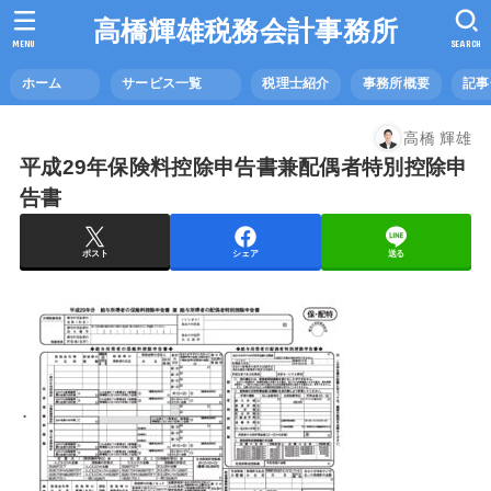
高橋輝雄税務会計事務所
MENU
SEARCH
ホーム
サービス一覧
税理士紹介
事務所概要
記
高橋 輝雄
平成29年保険料控除申告書兼配偶者特別控除申
告書
ポスト
シェア
送る