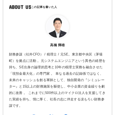
ABOUT US
高橋 輝雄
財務参謀（社外CFO） / 税理士 / 元SE。東京都中央区（茅場
町）を拠点に活動 。元システムエンジニアという異色の経歴を
持ち、SE出身の論理的思考と10年の税理士実務を融合させた
「現預金最大化」の専門家 。 単なる過去の記録係ではなく、
未来のキャッシュを創る軍師として、独自開発の『シミュレー
ター』と15以上の財務施策を駆使し、中小企業の資金繰りを劇
的に改善 。 これまでに500件以上のマイクロ法人を支援してき
た実績を持ち、情に厚く、社長の志に伴走する涙もろい財務参
謀です。