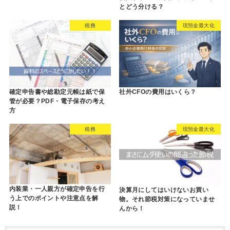
とどう分ける？
税務
現預金最大化
確定申告書や総勘定元帳は紙で保
社外CFOの費用はいくら？
管が必要？PDF・電子保存の考え
方
税務
現預金最大化
内装業・一人親方が確定申告を行
決算月にしてはいけないお買い
う上でのポイントや注意点を解
物。それ節税対策になっていませ
説！
んから！