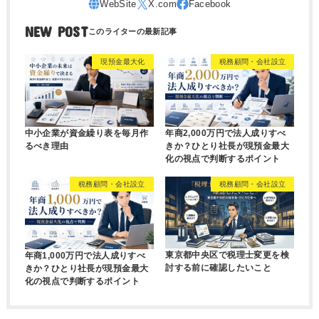
NEW POST
現預金最大化
税務顧問・会社設立
中小企業が資金繰り表を毎月作
年商2,000万円で法人成りすべ
るべき理由
きか？ひとり社長が現預金最大
化の視点で判断するポイント
税務顧問・会社設立
税務顧問・会社設立
東京都中央区で税理士変更を検
年商1,000万円で法人成りすべ
討する前に確認したいこと
きか？ひとり社長が現預金最大
化の視点で判断するポイント