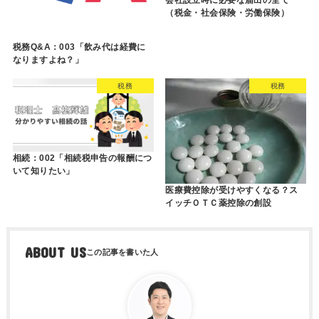
会社設立時に必要な届出の全て
（税金・社会保険・労働保険）
税務Q&A：003「飲み代は経費に
なりますよね？」
税務
税務
相続：002「相続税申告の報酬につ
いて知りたい」
医療費控除が受けやすくなる？ス
イッチＯＴＣ薬控除の創設
ABOUT US