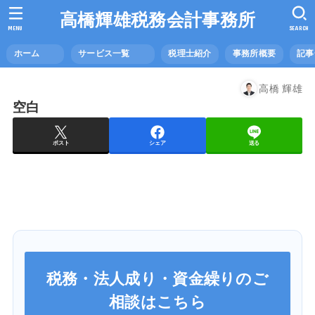
高橋輝雄税務会計事務所
MENU
SEARCH
ホーム
サービス一覧
税理士紹介
事務所概要
記
高橋 輝雄
空白
ポスト
シェア
送る
税務・法人成り・資金繰りのご
相談はこちら