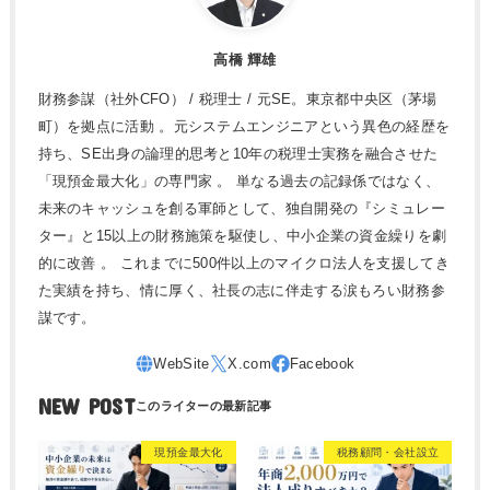
高橋 輝雄
財務参謀（社外CFO） / 税理士 / 元SE。東京都中央区（茅場
町）を拠点に活動 。元システムエンジニアという異色の経歴を
持ち、SE出身の論理的思考と10年の税理士実務を融合させた
「現預金最大化」の専門家 。 単なる過去の記録係ではなく、
未来のキャッシュを創る軍師として、独自開発の『シミュレー
ター』と15以上の財務施策を駆使し、中小企業の資金繰りを劇
的に改善 。 これまでに500件以上のマイクロ法人を支援してき
た実績を持ち、情に厚く、社長の志に伴走する涙もろい財務参
謀です。
NEW POST
現預金最大化
税務顧問・会社設立