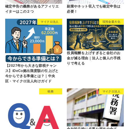
確定申告の義務があるアフィリエ
副業やネット収入でも確定申告は
イターはこの２つ
必要！
マイクロ法人
現預金最大化
役員報酬を上げすぎると会社のお
金が減る理由｜法人と個人の手残
りで考える
【2027年から大きな節税チャン
ス】iDeCo拠出限度額の引上げと
今からできる準備とは？｜中央
区・マイクロ法人向けガイド
税務
マイクロ法人