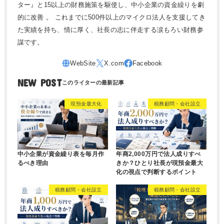
ター』と15以上の財務施策を駆使し、中小企業の資金繰りを劇
的に改善 。 これまでに500件以上のマイクロ法人を支援してき
た実績を持ち、情に厚く、社長の志に伴走する涙もろい財務参
謀です。
NEW POST
現預金最大化
税務顧問・会社設立
中小企業が資金繰り表を毎月作
年商2,000万円で法人成りすべ
るべき理由
きか？ひとり社長が現預金最大
化の視点で判断するポイント
税務顧問・会社設立
税務顧問・会社設立