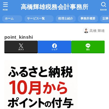
高橋輝雄税務会計事務所
MENU
SEARCH
ホーム
サービス一覧
税理士紹介
事務所概要
記
高橋 輝雄
point_kinshi
ポスト
シェア
送る