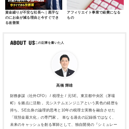
資金繰りが不安な社長へ｜黒字な
アフィリエイト事業で経費になる
のにお金が減る理由と今すぐでき
もの
る改善策
ABOUT US
高橋 輝雄
財務参謀（社外CFO） / 税理士 / 元SE。東京都中央区（茅場
町）を拠点に活動 。元システムエンジニアという異色の経歴を
持ち、SE出身の論理的思考と10年の税理士実務を融合させた
「現預金最大化」の専門家 。 単なる過去の記録係ではなく、
未来のキャッシュを創る軍師として、独自開発の『シミュレー