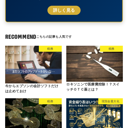
詳しく見る
RECOMMEND
税務
税務
ロキソニンで医療費控除！？スイ
今からエプソンの会計ソフトだけ
ッチＯＴＣ薬とは？
は止めておけ
税務
現預金最大化