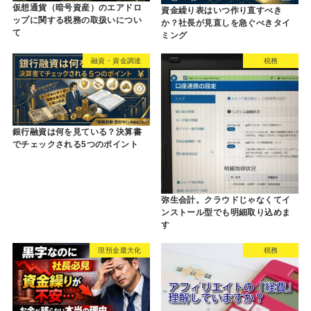
仮想通貨（暗号資産）のエアドロ
資金繰り表はいつ作り直すべき
ップに関する税務の取扱いについ
か？社長が見直しを急ぐべきタイ
て
ミング
融資・資金調達
税務
銀行融資は何を見ている？決算書
でチェックされる5つのポイント
弥生会計。クラウドじゃなくてイ
ンストール型でも明細取り込めま
す
現預金最大化
税務