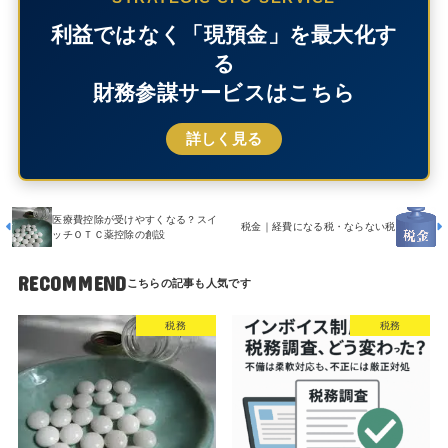
利益ではなく「現預金」を最大化す
る
財務参謀サービスはこちら
詳しく見る
医療費控除が受けやすくなる？スイ
税金｜経費になる税・ならない税
ッチＯＴＣ薬控除の創設
RECOMMEND
税務
税務