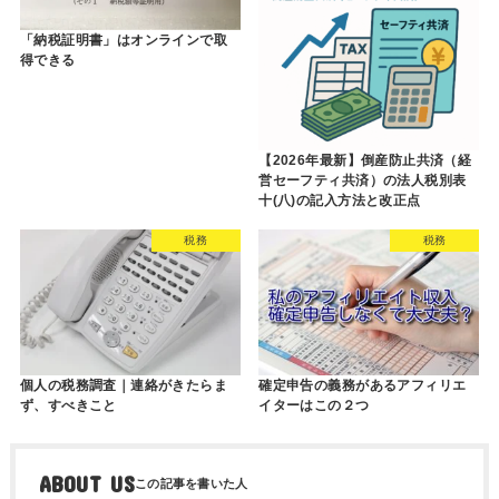
「納税証明書」はオンラインで取
得できる
【2026年最新】倒産防止共済（経
営セーフティ共済）の法人税別表
十(八)の記入方法と改正点
税務
税務
個人の税務調査｜連絡がきたらま
確定申告の義務があるアフィリエ
ず、すべきこと
イターはこの２つ
ABOUT US