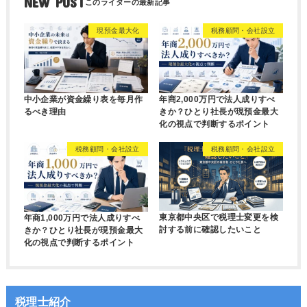
NEW POST
現預金最大化
税務顧問・会社設立
中小企業が資金繰り表を毎月作
年商2,000万円で法人成りすべ
るべき理由
きか？ひとり社長が現預金最大
化の視点で判断するポイント
税務顧問・会社設立
税務顧問・会社設立
東京都中央区で税理士変更を検
年商1,000万円で法人成りすべ
討する前に確認したいこと
きか？ひとり社長が現預金最大
化の視点で判断するポイント
税理士紹介