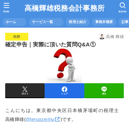
高橋輝雄税務会計事務所
MENU
SEARCH
ホーム
サービス一覧
税理士紹介
事務所概要
記
高橋 輝雄
税務
確定申告｜実際に頂いた質問Q&A①
ポスト
シェア
送る
こんにちは。東京都中央区日本橋茅場町の税理士
高橋輝雄(
@teruozeimu
)です。