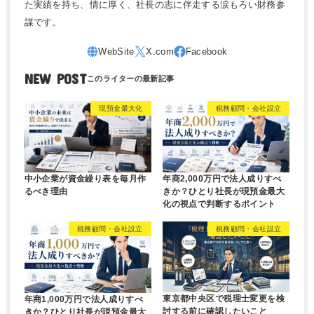
た実績を持ち、情に厚く、社長の志に伴走する涙もろい財務参
謀です。
NEW POST
現預金最大化
税務顧問・会社設立
中小企業が資金繰り表を毎月作
年商2,000万円で法人成りすべ
るべき理由
きか？ひとり社長が現預金最大
化の視点で判断するポイント
税務顧問・会社設立
税務顧問・会社設立
東京都中央区で税理士変更を検
年商1,000万円で法人成りすべ
討する前に確認したいこと
きか？ひとり社長が現預金最大