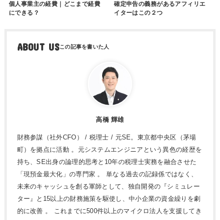
個人事業主の経費｜どこまで経費
確定申告の義務があるアフィリエ
にできる？
イターはこの２つ
ABOUT US
高橋 輝雄
財務参謀（社外CFO） / 税理士 / 元SE。東京都中央区（茅場
町）を拠点に活動 。元システムエンジニアという異色の経歴を
持ち、SE出身の論理的思考と10年の税理士実務を融合させた
「現預金最大化」の専門家 。 単なる過去の記録係ではなく、
未来のキャッシュを創る軍師として、独自開発の『シミュレー
ター』と15以上の財務施策を駆使し、中小企業の資金繰りを劇
的に改善 。 これまでに500件以上のマイクロ法人を支援してき