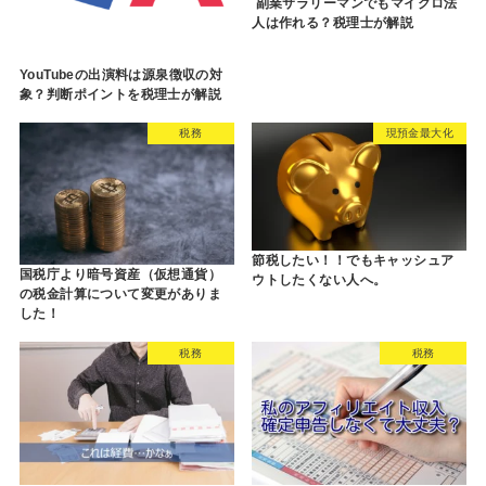
副業サラリーマンでもマイクロ法
人は作れる？税理士が解説
YouTubeの出演料は源泉徴収の対
象？判断ポイントを税理士が解説
税務
現預金最大化
節税したい！！でもキャッシュア
国税庁より暗号資産（仮想通貨）
ウトしたくない人へ。
の税金計算について変更がありま
した！
税務
税務