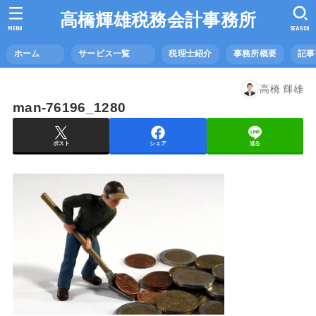
高橋輝雄税務会計事務所
MENU
SEARCH
ホーム
サービス一覧
税理士紹介
事務所概要
記
高橋 輝雄
man-76196_1280
ポスト
シェア
送る