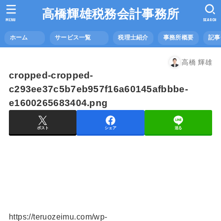
高橋輝雄税務会計事務所
MENU
SEARCH
ホーム
サービス一覧
税理士紹介
事務所概要
記
高橋 輝雄
cropped-cropped-
c293ee37c5b7eb957f16a60145afbbbe-
e1600265683404.png
ポスト
シェア
送る
https://teruozeimu.com/wp-