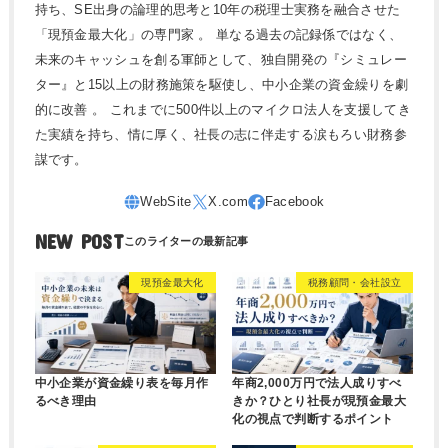
持ち、SE出身の論理的思考と10年の税理士実務を融合させた
「現預金最大化」の専門家 。 単なる過去の記録係ではなく、
未来のキャッシュを創る軍師として、独自開発の『シミュレー
ター』と15以上の財務施策を駆使し、中小企業の資金繰りを劇
的に改善 。 これまでに500件以上のマイクロ法人を支援してき
た実績を持ち、情に厚く、社長の志に伴走する涙もろい財務参
謀です。
NEW POST
現預金最大化
税務顧問・会社設立
中小企業が資金繰り表を毎月作
年商2,000万円で法人成りすべ
るべき理由
きか？ひとり社長が現預金最大
化の視点で判断するポイント