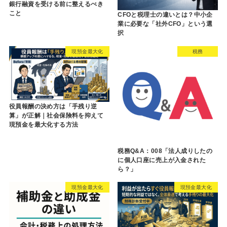
銀行融資を受ける前に整えるべき
こと
CFOと税理士の違いとは？中小企
業に必要な「社外CFO」という選
択
現預金最大化
税務
役員報酬の決め方は「手残り逆
算」が正解｜社会保険料を抑えて
現預金を最大化する方法
税務Q&A：008「法人成りしたの
に個人口座に売上が入金された
ら？」
現預金最大化
現預金最大化