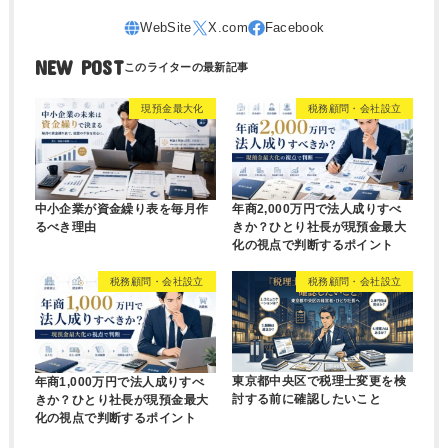
NEW POST
現預金最大化
税務顧問・会社設立
中小企業が資金繰り表を毎月作
年商2,000万円で法人成りすべ
るべき理由
きか？ひとり社長が現預金最大
化の視点で判断するポイント
税務顧問・会社設立
税務顧問・会社設立
東京都中央区で税理士変更を検
年商1,000万円で法人成りすべ
討する前に確認したいこと
きか？ひとり社長が現預金最大
化の視点で判断するポイント