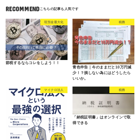
RECOMMEND
現預金最大化
税務
節税するならコレをしよう！！
青色申告｜今のままだと10万円減
少！？損しない為にはどうしたら
いいか。
マイクロ法人
税務
「納税証明書」はオンラインで取
得できる