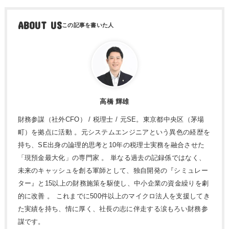
ABOUT US
高橋 輝雄
財務参謀（社外CFO） / 税理士 / 元SE。東京都中央区（茅場
町）を拠点に活動 。元システムエンジニアという異色の経歴を
持ち、SE出身の論理的思考と10年の税理士実務を融合させた
「現預金最大化」の専門家 。 単なる過去の記録係ではなく、
未来のキャッシュを創る軍師として、独自開発の『シミュレー
ター』と15以上の財務施策を駆使し、中小企業の資金繰りを劇
的に改善 。 これまでに500件以上のマイクロ法人を支援してき
た実績を持ち、情に厚く、社長の志に伴走する涙もろい財務参
謀です。