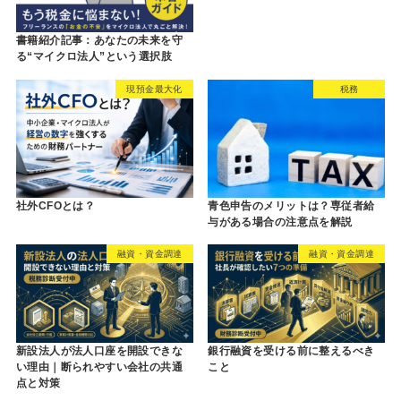
書籍紹介記事：あなたの未来を守
る“マイクロ法人”という選択肢
現預金最大化
税務
社外CFOとは？
青色申告のメリットは？専従者給
与がある場合の注意点を解説
融資・資金調達
融資・資金調達
新設法人が法人口座を開設できな
銀行融資を受ける前に整えるべき
い理由｜断られやすい会社の共通
こと
点と対策