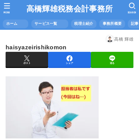
高橋輝雄税務会計事務所
MENU
SEARCH
ホーム
サービス一覧
税理士紹介
事務所概要
記
高橋 輝雄
haisyazeirishikomon
ポスト
シェア
送る