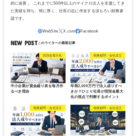
的に改善 。 これまでに500件以上のマイクロ法人を支援してき
た実績を持ち、情に厚く、社長の志に伴走する涙もろい財務参
謀です。
NEW POST
現預金最大化
税務顧問・会社設立
中小企業が資金繰り表を毎月作
年商2,000万円で法人成りすべ
るべき理由
きか？ひとり社長が現預金最大
化の視点で判断するポイント
税務顧問・会社設立
税務顧問・会社設立