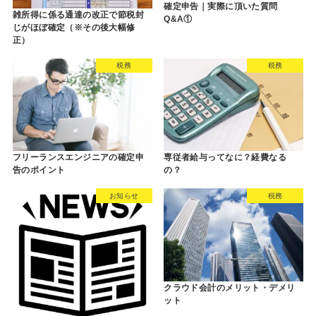
確定申告｜実際に頂いた質問
雑所得に係る通達の改正で節税封
Q&A①
じがほぼ確定（※その後大幅修
正）
税務
税務
フリーランスエンジニアの確定申
専従者給与ってなに？経費なる
告のポイント
の？
お知らせ
税務
クラウド会計のメリット・デメリ
ット