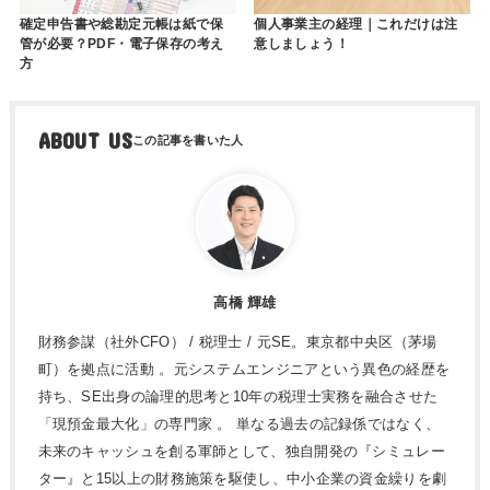
確定申告書や総勘定元帳は紙で保
個人事業主の経理｜これだけは注
管が必要？PDF・電子保存の考え
意しましょう！
方
ABOUT US
高橋 輝雄
財務参謀（社外CFO） / 税理士 / 元SE。東京都中央区（茅場
町）を拠点に活動 。元システムエンジニアという異色の経歴を
持ち、SE出身の論理的思考と10年の税理士実務を融合させた
「現預金最大化」の専門家 。 単なる過去の記録係ではなく、
未来のキャッシュを創る軍師として、独自開発の『シミュレー
ター』と15以上の財務施策を駆使し、中小企業の資金繰りを劇