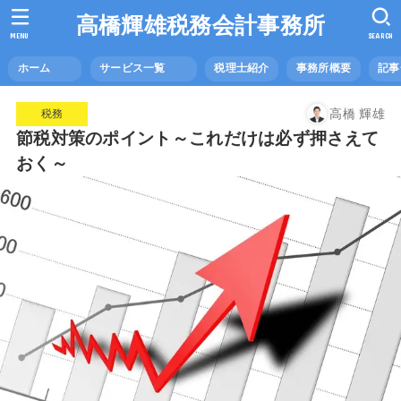
高橋輝雄税務会計事務所
MENU
SEARCH
ホーム
サービス一覧
税理士紹介
事務所概要
記
高橋 輝雄
税務
節税対策のポイント～これだけは必ず押さえて
おく～