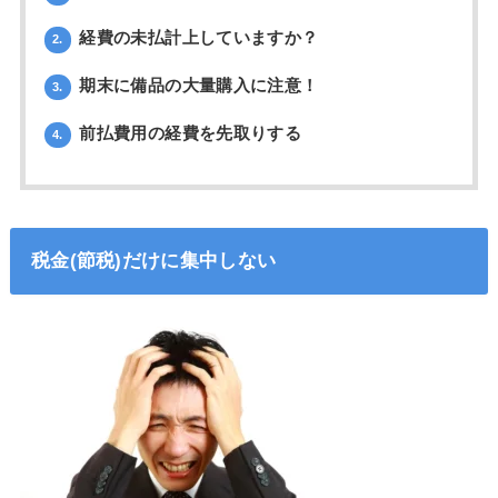
経費の未払計上していますか？
2.
期末に備品の大量購入に注意！
3.
前払費用の経費を先取りする
4.
税金(節税)だけに集中しない