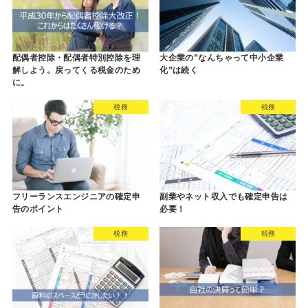
配偶者控除・配偶者特別控除を理
大企業の”なんちゃって中小企業
解しよう。戻ってくる税金のため
化”は続く
に。
税務
税務
フリーランスエンジニアの確定申
副業やネット収入でも確定申告は
告のポイント
必要！
税務
税務