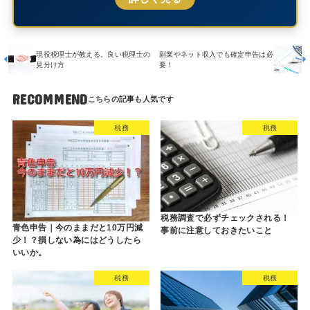
現役税理士が教える。良い税理士の
副業やネット収入でも確定申告は必
見分け方
要！
RECOMMEND
税務
税務
税務調査で必ずチェックされる！
青色申告｜今のままだと10万円減
事前に注意しておきたいこと
少！？損しない為にはどうしたら
いいか。
税務
税務