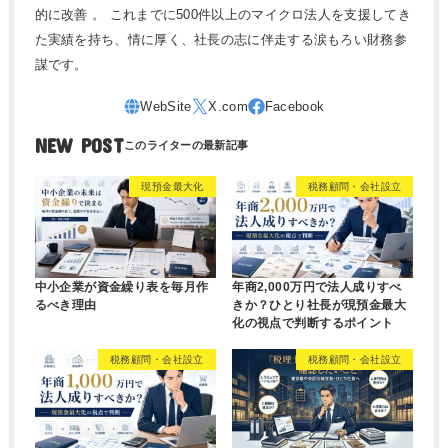
的に改善 。 これまでに500件以上のマイクロ法人を支援してき
た実績を持ち、情に厚く、社長の志に伴走する涙もろい財務参
謀です。
NEW POST
現預金最大化
税務顧問・会社設立
中小企業が資金繰り表を毎月作
年商2,000万円で法人成りすべ
るべき理由
きか？ひとり社長が現預金最大
化の視点で判断するポイント
税務顧問・会社設立
税務顧問・会社設立