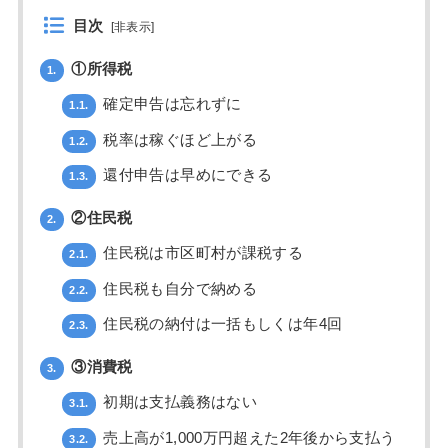
目次
[
非表示
]
①所得税
1.
確定申告は忘れずに
1.1.
税率は稼ぐほど上がる
1.2.
還付申告は早めにできる
1.3.
②住民税
2.
住民税は市区町村が課税する
2.1.
住民税も自分で納める
2.2.
住民税の納付は一括もしくは年4回
2.3.
③消費税
3.
初期は支払義務はない
3.1.
売上高が1,000万円超えた2年後から支払う
3.2.