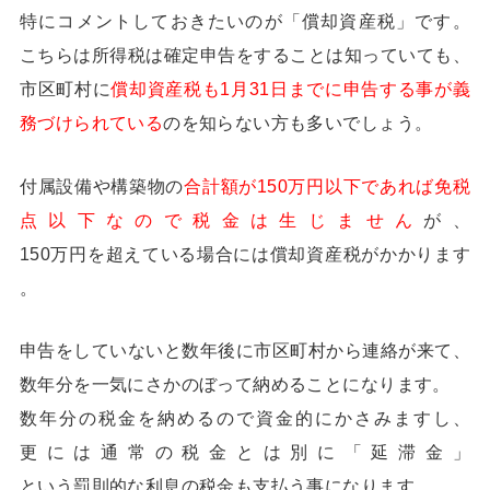
特にコメントしておきたいのが「償却資産税」です。
こちらは所得税は確定申告をすることは知っていても、
市区町村に
償却資産税も1月31日までに申告する事が義
務づけられている
のを知らない方も多いでしょう。
付属設備や構築物の
合計額が150万円以下であれば免税
点以下なので税金は生じません
が、
150万円を超えている場合には償却資産税がかかります
。
申告をしていないと数年後に市区町村から連絡が来て、
数年分を一気にさかのぼって納めることになります。
数年分の税金を納めるので資金的にかさみますし、
更には通常の税金とは別に「延滞金」
という罰則的な利息の税金も支払う事になります。