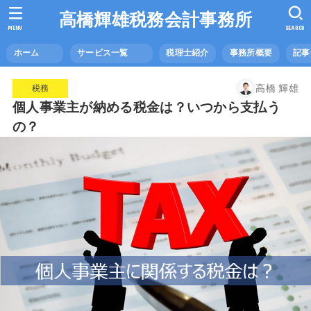
高橋輝雄税務会計事務所
MENU
SEARCH
ホーム
サービス一覧
税理士紹介
事務所概要
記
高橋 輝雄
税務
個人事業主が納める税金は？いつから支払う
の？