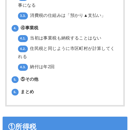
事になる
消費税の仕組みは「預かり▲支払い」
3.3.
④事業税
4.
当初は事業税も納税することはない
4.1.
住民税と同じように市区町村が計算してく
4.2.
れる
納付は年2回
4.3.
⑤その他
5.
まとめ
6.
①所得税