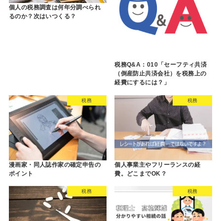
個人の税務調査は何年分調べられ
るのか？次はいつくる？
税務Q&A：010「セーフティ共済
（倒産防止共済会社）を税務上の
経費にするには？」
税務
税務
漫画家・同人誌作家の確定申告の
個人事業主やフリーランスの経
ポイント
費。どこまでOK？
税務
税務