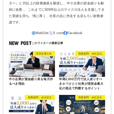
ター』と15以上の財務施策を駆使し、中小企業の資金繰りを劇
的に改善 。 これまでに500件以上のマイクロ法人を支援してき
た実績を持ち、情に厚く、社長の志に伴走する涙もろい財務参
謀です。
NEW POST
現預金最大化
税務顧問・会社設立
中小企業が資金繰り表を毎月作
年商2,000万円で法人成りすべ
るべき理由
きか？ひとり社長が現預金最大
化の視点で判断するポイント
税務顧問・会社設立
税務顧問・会社設立