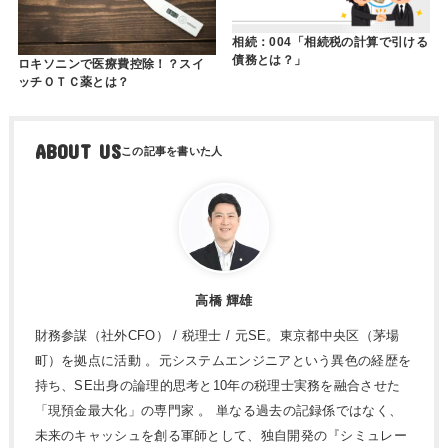
相続：004「相続税の計算で引ける
債務とは？」
ロキソニンで医療費控除！？スイ
ッチＯＴＣ薬とは？
ABOUT US
高橋 輝雄
財務参謀（社外CFO） / 税理士 / 元SE。東京都中央区（茅場
町）を拠点に活動 。元システムエンジニアという異色の経歴を
持ち、SE出身の論理的思考と10年の税理士実務を融合させた
「現預金最大化」の専門家 。 単なる過去の記録係ではなく、
未来のキャッシュを創る軍師として、独自開発の『シミュレー