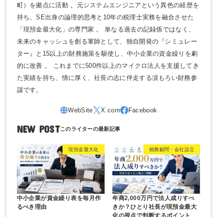
町）を拠点に活動 。元システムエンジニアという異色の経歴を
持ち、SE出身の論理的思考と10年の税理士実務を融合させた
「現預金最大化」の専門家 。 単なる過去の記録係ではなく、
未来のキャッシュを創る軍師として、独自開発の『シミュレー
ター』と15以上の財務施策を駆使し、中小企業の資金繰りを劇
的に改善 。 これまでに500件以上のマイクロ法人を支援してき
た実績を持ち、情に厚く、社長の志に伴走する涙もろい財務参
謀です。
NEW POST
現預金最大化
税務顧問・会社設立
中小企業が資金繰り表を毎月作
年商2,000万円で法人成りすべ
るべき理由
きか？ひとり社長が現預金最大
化の視点で判断するポイント