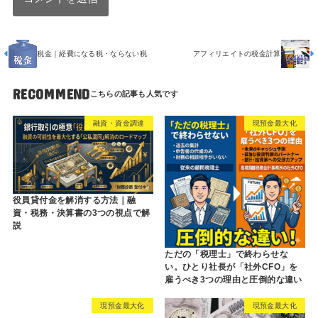
税金｜経費になる税・ならない税
アフィリエイトの税金計算
RECOMMEND
融資・資金調達
現預金最大化
役員貸付金を解消する方法｜融
資・税務・決算書の3つの視点で解
説
ただの「税理士」で終わらせな
い。ひとり社長が「社外CFO」を
雇うべき3つの理由と圧倒的な違い
現預金最大化
現預金最大化