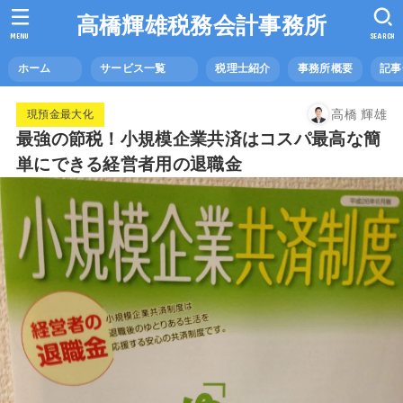
高橋輝雄税務会計事務所
MENU
SEARCH
ホーム
サービス一覧
税理士紹介
事務所概要
記
高橋 輝雄
現預金最大化
最強の節税！小規模企業共済はコスパ最高な簡
単にできる経営者用の退職金