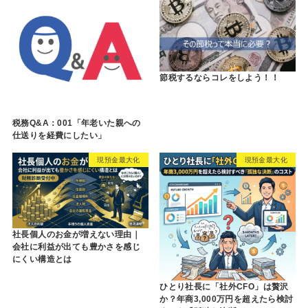
節税するならコレをしよう！！
税務Q&A：001「年老いた親への
仕送りを経費にしたい」
現預金最大化
現預金最大化
社長個人のお金が増えない理由｜
会社に利益が出ても豊かさを感じ
にくい構造とは
ひとり社長に「社外CFO」は贅沢
か？年商3,000万円を超えたら検討