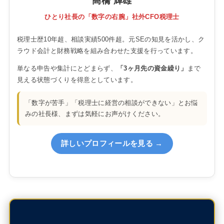
高橋 輝雄
ひとり社長の「数字の右腕」社外CFO税理士
税理士歴10年超、相談実績500件超。元SEの知見を活かし、ク
ラウド会計と財務戦略を組み合わせた支援を行っています。
単なる申告や集計にとどまらず、
「3ヶ月先の資金繰り」
まで
見える状態づくりを得意としています。
「数字が苦手」「税理士に経営の相談ができない」とお悩
みの社長様、まずは気軽にお声がけください。
詳しいプロフィールを見る →