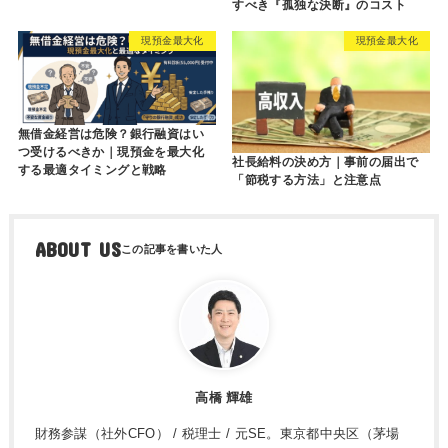
すべき『孤独な決断』のコスト
現預金最大化
現預金最大化
無借金経営は危険？銀行融資はい
つ受けるべきか｜現預金を最大化
社長給料の決め方｜事前の届出で
する最適タイミングと戦略
「節税する方法」と注意点
ABOUT US
高橋 輝雄
財務参謀（社外CFO） / 税理士 / 元SE。東京都中央区（茅場